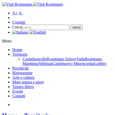
A+
A-
Contatti
Cerca
Menu
Home
Territorio
Castiglioncello
Rosignano Solvay
Vada
Rosignano
Marittimo
Nibbiaia
Castelnuovo Misericordia
Gabbro
Ricettività
Ristorazione
Arte e cultura
Mare natura e sport
Tempo libero
Eventi
Contatti