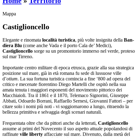
Home
»
Territorio
Mappa
Castiglioncello
Elegante e rinomata
località turistica
, più volte insignita della
Ban­
diera Blu
(come anche Vada e il porto Cala de’ Medici),
Castiglioncello
sorge su un promontorio immerso nel verde, proteso
sul mar Tirreno.
Importante centro militare di epoca etrusca, grazie alla sua strategica
posizione sul mare, già in età romana fu sede di lussuose ville
d’
otium
. La sua fortuna turistica comincia a fine ‘800 ad opera del
critico e mecenate fiorentino Diego Martelli che ospitò nella sua
amata tenuta i maggiori esponenti del movimento pittorico dei
Macchiaio­li. Tra il 1861 e il 1870, Telemaco Signorini, Giuseppe
Abbati, Odoardo Borrani, Raffaello Sernesi, Giovanni Fattori – per
citare solo i nomi più noti - vi soggiornarono a lungo, ritraendo la
bellezza primitiva e selvaggia degli scenari naturali.
Frequentata oltre che da pittori anche da letterati,
Castiglioncello
assume ai primi del Novecento il suo aspetto attuale popolandosi di
raffinate
ville liberty
affacciate sul mare. Divenuto, dalla metà del